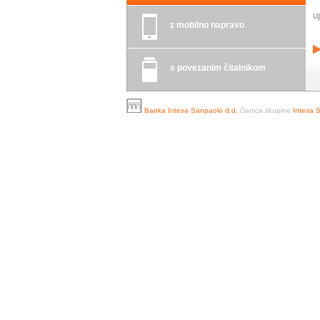
u
z mobilno napravo
s povezanim čitalnikom
Banka Intesa Sanpaolo d.d.
članica skupine
Intesa 