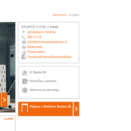
Slovensko
English
STOPITE V STIK Z NAMI
vprašanja in mnenja
080 13 18
info@intesasanpaolobank.si
Bankomati
Poslovalnice
Facebook/IntesaSanpaoloBank
O Banki IN
Tehnične zahteve
Varnost poslovanja
Prijava v Mobilno Banko IN