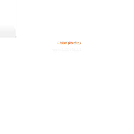
Politika piškotkov
verzija 2.20260611.3