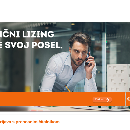
Prikaži
rijava s prenosnim čitalnikom