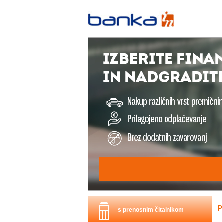
P
s prenosnim čitalnikom