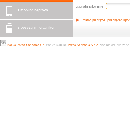
uporabniško ime:
z mobilno napravo
Pomoč pri prijavi / pozabljeno upo
s povezanim čitalnikom
Banka Intesa Sanpaolo d.d.
članica skupine
Intesa Sanpaolo S.p.A.
Vse pravice pridržane.