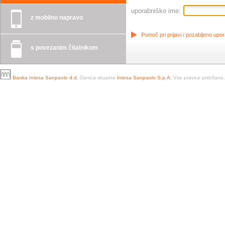
uporabniško ime:
z mobilno napravo
Pomoč pri prijavi / pozabljeno upo
s povezanim čitalnikom
Banka Intesa Sanpaolo d.d.
članica skupine
Intesa Sanpaolo S.p.A.
Vse pravice pridržane.