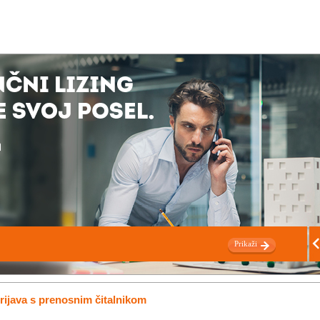
Prikaži
rijava s prenosnim čitalnikom