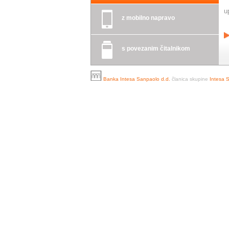
u
z mobilno napravo
s povezanim čitalnikom
Banka Intesa Sanpaolo d.d.
članica skupine
Intesa 