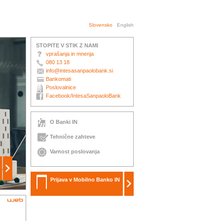
Slovensko
English
STOPITE V STIK Z NAMI
vprašanja in mnenja
080 13 18
info@intesasanpaolobank.si
Bankomati
Poslovalnice
Facebook/IntesaSanpaoloBank
O Banki IN
Tehnične zahteve
Varnost poslovanja
Prijava v Mobilno Banko IN