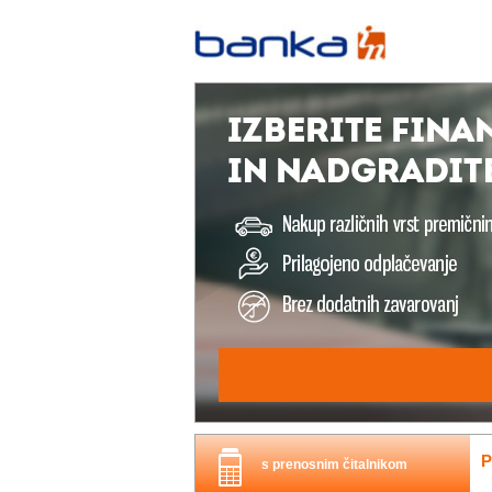
P
s prenosnim čitalnikom