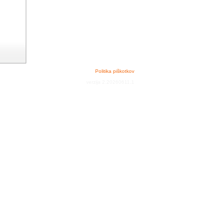
Politika piškotkov
verzija 2.20260611.1