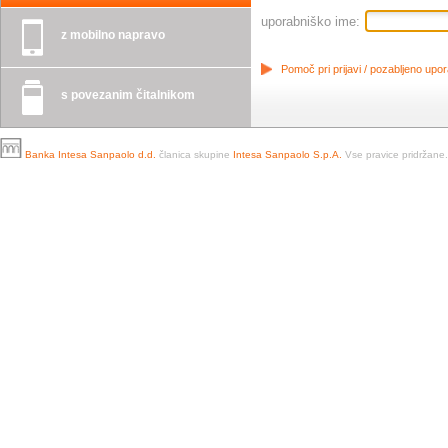
uporabniško ime:
z mobilno napravo
Pomoč pri prijavi / pozabljeno upo
s povezanim čitalnikom
Banka Intesa Sanpaolo d.d.
članica skupine
Intesa Sanpaolo S.p.A.
Vse pravice pridržane.