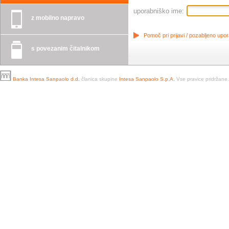
uporabniško ime:
z mobilno napravo
Pomoč pri prijavi / pozabljeno upo
s povezanim čitalnikom
Banka Intesa Sanpaolo d.d.
članica skupine
Intesa Sanpaolo S.p.A.
Vse pravice pridržane.