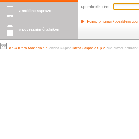
uporabniško ime:
z mobilno napravo
Pomoč pri prijavi / pozabljeno upo
s povezanim čitalnikom
Banka Intesa Sanpaolo d.d.
članica skupine
Intesa Sanpaolo S.p.A.
Vse pravice pridržane.