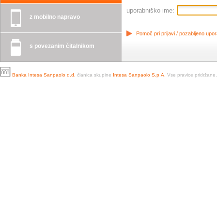
uporabniško ime:
z mobilno napravo
Pomoč pri prijavi / pozabljeno upo
s povezanim čitalnikom
Banka Intesa Sanpaolo d.d.
članica skupine
Intesa Sanpaolo S.p.A.
Vse pravice pridržane.