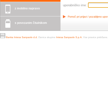
uporabniško ime:
z mobilno napravo
Pomoč pri prijavi / pozabljeno upo
s povezanim čitalnikom
Banka Intesa Sanpaolo d.d.
članica skupine
Intesa Sanpaolo S.p.A.
Vse pravice pridržane.