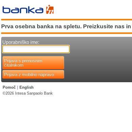
Prva osebna banka na spletu. Preizkusite nas in 
Uporabniško ime:
Prijava s prenosnim
čitalnikom
Prijava z mobilno napravo
Pomoč
|
English
©2026 Intesa Sanpaolo Bank