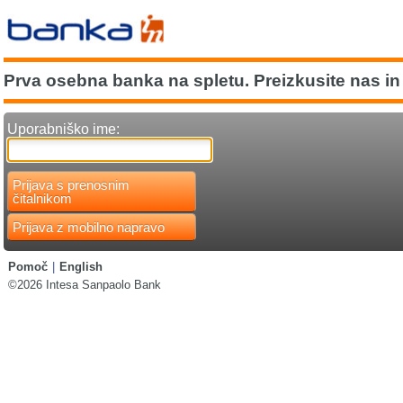
Prva osebna banka na spletu. Preizkusite nas in 
Uporabniško ime:
Prijava s prenosnim
čitalnikom
Prijava z mobilno napravo
Pomoč
|
English
©2026 Intesa Sanpaolo Bank