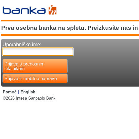
Prva osebna banka na spletu. Preizkusite nas in 
Uporabniško ime:
Prijava s prenosnim
čitalnikom
Prijava z mobilno napravo
Pomoč
|
English
©2026 Intesa Sanpaolo Bank