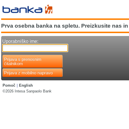
Prva osebna banka na spletu. Preizkusite nas in 
Uporabniško ime:
Prijava s prenosnim
čitalnikom
Prijava z mobilno napravo
Pomoč
|
English
©2026 Intesa Sanpaolo Bank