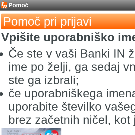
Pomoč
Pomoč pri prijavi
Vpišite uporabniško im
Če ste v vaši Banki IN ž
ime po želji, ga sedaj v
ste ga izbrali;
če uporabniškega imena 
uporabite številko vaše
brez začetnih ničel, kot 