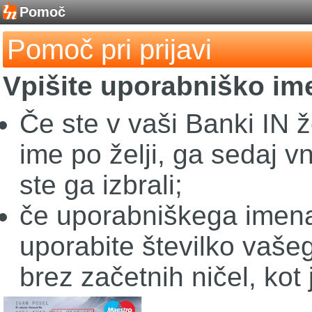
Pomoč
Pomoč pri prijavi
Vpišite uporabniško im
Če ste v vaši Banki IN ž
ime po želji, ga sedaj v
ste ga izbrali;
če uporabniškega imena 
uporabite številko vaše
brez začetnih ničel, kot 