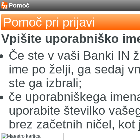
Pomoč
Pomoč pri prijavi
Vpišite uporabniško im
Če ste v vaši Banki IN ž
ime po želji, ga sedaj v
ste ga izbrali;
če uporabniškega imena 
uporabite številko vaše
brez začetnih ničel, kot 